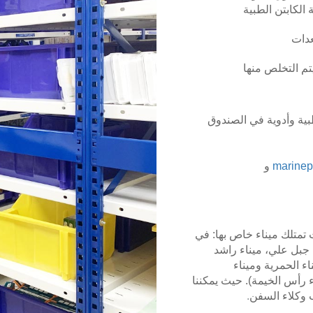
الكابتن الطبية
عدات
تم التخلص منها
بية وأدوية في الصندوق
marine
و
تمتلك ميناء خاص بها: في
ء جبل علي، ميناء راشد
ء الحمرية وميناء
 رأس الخيمة). حيث يمكننا
ب وكلاء السفن
.