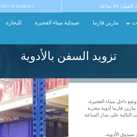
عمل: 24 ساعة
+971 9 2228007
ات
مارين فارما
صيدلية ميناء الفجيرة
للبحارة
تزويد السفن بالأدوية
تقع داخل ميناء الفجيرة،
دة ISO 9001: 2015. تمتلك مارين فارما أدوية مخزنة
 التالية على مدار الساعة
 صندوق الأدوية،