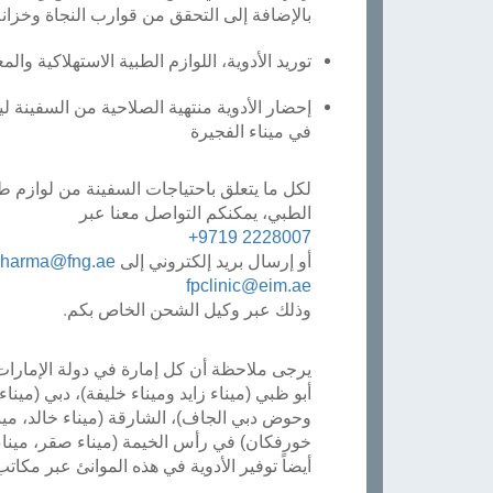
بالإضافة إلى التحقق من قوارب النجاة وخزانة 
توريد الأدوية، اللوازم الطبية الاستهلاكية والم
إحضار الأدوية منتهية الصلاحية من السفينة لي
في ميناء الفجيرة
لكل ما يتعلق باحتياجات السفينة من لوازم ط
الطبي، يمكنكم التواصل معنا عبر
+9719 2228007
أو إرسال بريد إلكتروني إلى
pharma@fng.ae
fpclinic@eim.ae
وذلك عبر وكيل الشحن الخاص بكم
.
يرجى ملاحظة أن كل إمارة في دولة الإمارات 
أبو ظبي (ميناء زايد وميناء خليفة)، دبي (مينا
وحوض دبي الجاف)، الشارقة (ميناء خالد، مينا
خورفكان) في رأس الخيمة (ميناء صقر، ميناء
أيضاً توفير الأدوية في هذه الموانئ عبر مكات